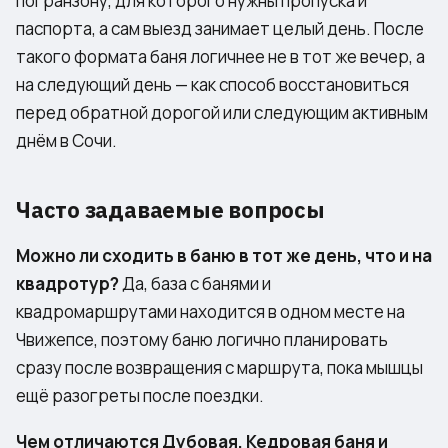
погранзону, для которого нужны пропуска и
паспорта, а сам выезд занимает целый день. После
такого формата баня логичнее не в тот же вечер, а
на следующий день — как способ восстановиться
перед обратной дорогой или следующим активным
днём в Сочи.
Часто задаваемые вопросы
Можно ли сходить в баню в тот же день, что и на
квадротур?
Да, база с банями и
квадромаршрутами находится в одном месте на
Чвижепсе, поэтому баню логично планировать
сразу после возвращения с маршрута, пока мышцы
ещё разогреты после поездки.
Чем отличаются Дубовая, Кедровая баня и