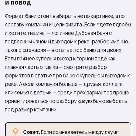
и повод
Формат бани стоит выбирать не по картинке, а по
составу компании и цели визита. Если едете вдвоём
и хотите тишины — логичнее Дубовая баня с
подвесным чаном и выходом к реке, разбор именно
такого сценария — в статье
про баню для двоих
.
Если важнее купель и выход к горной воде как
главная часть отдыха — смотрите разбор
форматов в статье
про баню с купелью и выходом к
реке
. А если компания больше — друзья, коллеги
или семья с детьми — среди трёх вариантов проще
ориентироваться по разбору
какую баню выбрать
под размер компании
.
Совет.
Если сомневаетесь между двумя