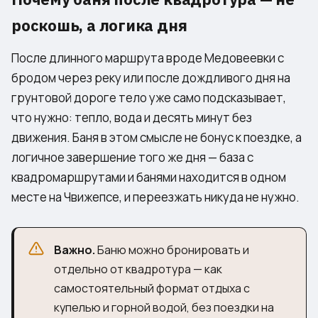
роскошь, а логика дня
После длинного маршрута вроде
Медовеевки
с
бродом через реку или после дождливого дня на
грунтовой дороге тело уже само подсказывает,
что нужно: тепло, вода и десять минут без
движения. Баня в этом смысле не бонус к поездке, а
логичное завершение того же дня — база с
квадромаршрутами и банями находится в одном
месте на Чвижепсе, и переезжать никуда не нужно.
Важно.
Баню можно бронировать и
отдельно от квадротура — как
самостоятельный формат отдыха с
купелью и горной водой, без поездки на