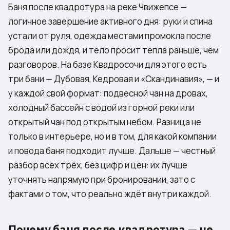
Баня после квадротура на реке Чвижепсе —
логичное завершение активного дня: руки и спина
устали от руля, одежда местами промокла после
брода или дождя, и тело просит тепла раньше, чем
разговоров. На базе Квадросочи для этого есть
три бани — Дубовая, Кедровая и «Скандинавия», — и
у каждой свой формат: подвесной чан на дровах,
холодный бассейн с водой из горной реки или
открытый чан под открытым небом. Разница не
только в интерьере, но и в том, для какой компании
и повода баня подходит лучше. Дальше — честный
разбор всех трёх, без цифр и цен: их лучше
уточнять напрямую при бронировании, зато с
фактами о том, что реально ждёт внутри каждой.
Почему баня после квадротура — не