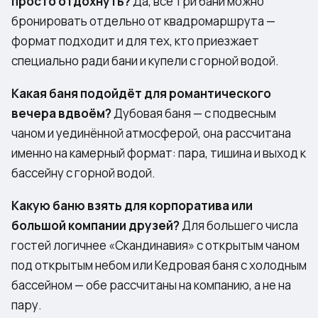
просто отдохнуть?
Да, все три бани можно
бронировать отдельно от квадромаршрута —
формат подходит и для тех, кто приезжает
специально ради бани и купели с горной водой.
Какая баня подойдёт для романтического
вечера вдвоём?
Дубовая баня — с подвесным
чаном и уединённой атмосферой, она рассчитана
именно на камерный формат: пара, тишина и выход к
бассейну с горной водой.
Какую баню взять для корпоратива или
большой компании друзей?
Для большего числа
гостей логичнее «Скандинавия» с открытым чаном
под открытым небом или Кедровая баня с холодным
бассейном — обе рассчитаны на компанию, а не на
пару.