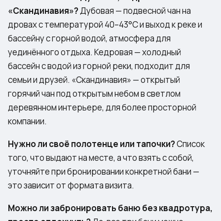
«Скандинавия»?
Дубовая — подвесной чан на
дровах с температурой 40–43°C и выход к реке и
бассейну с горной водой, атмосфера для
уединённого отдыха. Кедровая — холодный
бассейн с водой из горной реки, подходит для
семьи и друзей. «Скандинавия» — открытый
горячий чан под открытым небом в светлом
деревянном интерьере, для более просторной
компании.
Нужно ли своё полотенце или тапочки?
Список
того, что выдают на месте, а что взять с собой,
уточняйте при бронировании конкретной бани —
это зависит от формата визита.
Можно ли забронировать баню без квадротура,