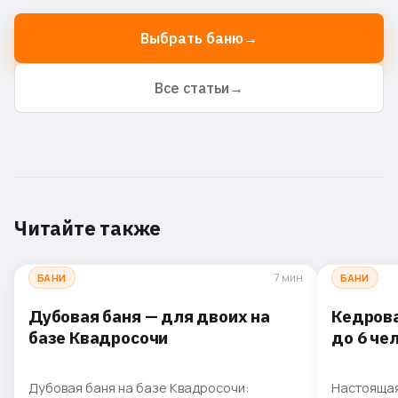
Выбрать баню
→
Все статьи
→
Читайте также
7 мин
БАНИ
БАНИ
Дубовая баня — для двоих на
Кедрова
базе Квадросочи
до 6 че
Дубовая баня на базе Квадросочи:
Настоящая