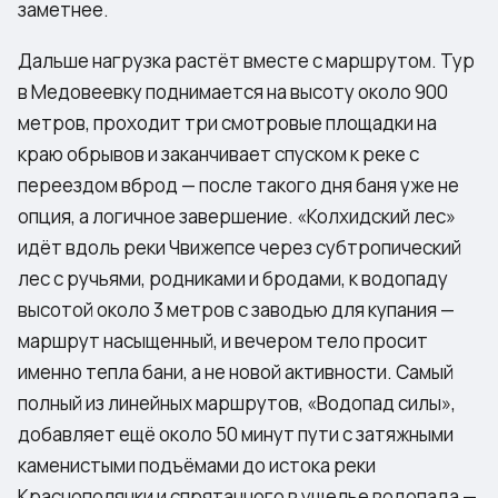
заметнее.
Дальше нагрузка растёт вместе с маршрутом.
Тур
в Медовеевку
поднимается на высоту около 900
метров, проходит три смотровые площадки на
краю обрывов и заканчивает спуском к реке с
переездом вброд — после такого дня баня уже не
опция, а логичное завершение. «Колхидский лес»
идёт вдоль реки Чвижепсе через субтропический
лес с ручьями, родниками и бродами, к водопаду
высотой около 3 метров с заводью для купания —
маршрут насыщенный, и вечером тело просит
именно тепла бани, а не новой активности. Самый
полный из линейных маршрутов, «Водопад силы»,
добавляет ещё около 50 минут пути с затяжными
каменистыми подъёмами до истока реки
Краснополянки и спрятанного в ущелье водопада —