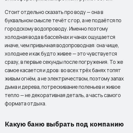
Стоит отдельно сказать про воду — она в
буквальном смысле течёт с гор, а не подаётся по
городскому водопроводу. Именно поэтому
холодная вода в бассейнах и чанах ощущается
иначе, чем привычная водопроводная: она чище,
холоднее и как будто живее — это чувствуется
сразу, в первые секунды после погружения. То же
самое касается и дров: во всех трёх банях топят
живым огнём, а не электричеством, поэтому запах
дыма и дерева, потрескивание поленьев и живое
тепло — не декоративная деталь, а часть самого
формата отдыха.
Какую баню выбрать под компанию