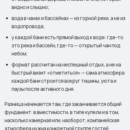
видно и слышно;
вода в чанах и бассейнах — из горной реки, а не из
водопровода;
у каждой бани есть прямой выход к воде: где-то
это река и бассейн, где-то — открытый чан под
небом;
формат рассчитан на неспешный отдых, а не на
быстрый визит «отметиться» — сама атмосфера
каждой бани строится вокруг тишины, уюта и
паузы после активного дня.
Разница начинается там, где заканчивается общий
фундамент: в вместимости, в типе купели и в том,
насколько камерная или, наоборот, компанейская
атмосфера нужна конкретной группе гостей.