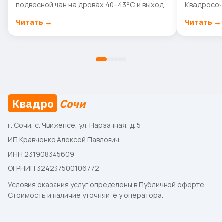
подвесной чан на дровах 40–43°C и выход к
Квадросоч
горной реке. Разбираем, кому подходит и
горной ре
Читать
→
Читать
→
как забронировать.
для семьи,
Квадро
Сочи
г. Сочи, с. Чвижепсе, ул. Нарзанная, д. 5
ИП Кравченко Алексей Павлович
ИНН 231908345609
ОГРНИП 324237500106772
Условия оказания услуг определены в
Публичной оферте
.
Стоимость и наличие уточняйте у оператора.