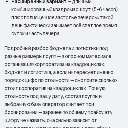
Расширенный вариант
— длинный
комбинированный квадромаршрут (5–6 часов)
плюс полноценное застолье вечером: такой
день фактически занимает всё светлое время
суток и часть вечера.
Подробный разбор бюджета и логистики под
разные размеры групп — в опорном материале
организация корпоратива на квадроциклах:
бюджет и логистика
, а если интересует именно
порядок цифр по стоимости — смотрите
сколько
стоит корпоратив на квадроциклах
. Точную
стоимость под вашу дату, состав группы и
выбранную базу оператор считает при
бронировании — заранее по общему прайсу эту
цифру не назвать, она сильно зависит от