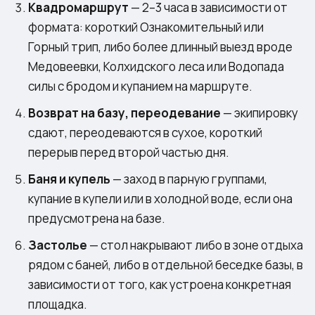
Квадромаршрут
— 2–3 часа в зависимости от
формата: короткий Ознакомительный или
Горный трип, либо более длинный выезд вроде
Медовеевки, Колхидского леса или Водопада
силы с бродом и купанием на маршруте.
Возврат на базу, переодевание
— экипировку
сдают, переодеваются в сухое, короткий
перерыв перед второй частью дня.
Баня и купель
— заход в парную группами,
купание в купели или в холодной воде, если она
предусмотрена на базе.
Застолье
— стол накрывают либо в зоне отдыха
рядом с баней, либо в отдельной беседке базы, в
зависимости от того, как устроена конкретная
площадка.