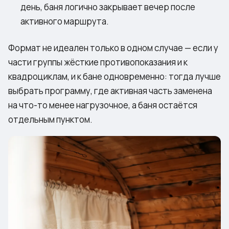
день, баня логично закрывает вечер после
активного маршрута.
Формат не идеален только в одном случае — если у
части группы жёсткие противопоказания и к
квадроциклам, и к бане одновременно: тогда лучше
выбрать программу, где активная часть заменена
на что-то менее нагрузочное, а баня остаётся
отдельным пунктом.