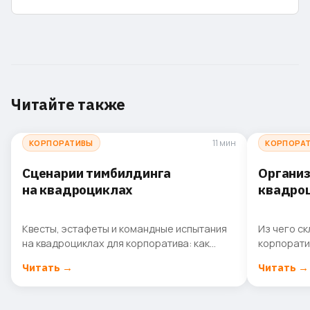
Читайте также
11 мин
КОРПОРАТИВЫ
КОРПОРА
Сценарии тимбилдинга
Организ
на квадроциклах
квадро
бюджет,
Квесты, эстафеты и командные испытания
Из чего с
на квадроциклах для корпоратива: как
корпоратив
выбрать игровой сценарий под цель
спланиров
Читать
→
Читать
→
мероприятия и состав команды.
согласова