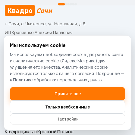
Квадро
Сочи
г. Сочи, с. Чвижепсе, ул. Нарзанная, д. 5
ИП Кравченко Алексей Павлович
ИНН 231908345609
Мы используем cookie
ОГРНИП 324237500106772
Мы используем необходимые cookie для работы сайта
Условия оказания услуг определены в
Публичной оферте
.
и аналитические cookie (Яндекс.Метрика) для
Стоимость и наличие уточняйте у оператора.
улучшения его качества. Аналитические cookie
используются только с вашего согласия. Подробнее —
в
Политике обработки персональных данных
.
Навигация
Принять все
Маршруты и цены
Корпоративы
Только необходимые
Сертификат
Бани
Настройки
Квадроциклы в Адлере
Квадроциклы в Красной Поляне