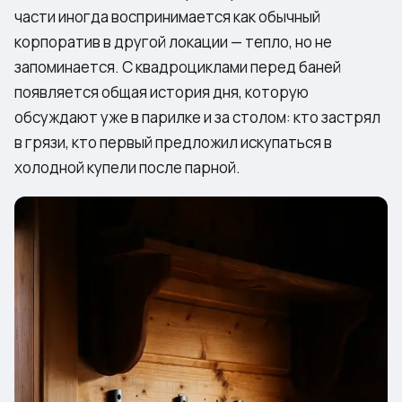
части иногда воспринимается как обычный
корпоратив в другой локации — тепло, но не
запоминается. С квадроциклами перед баней
появляется общая история дня, которую
обсуждают уже в парилке и за столом: кто застрял
в грязи, кто первый предложил искупаться в
холодной купели после парной.