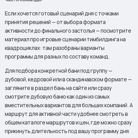
Если хочется готовый сценарий дня с точками
принятия решений — от выбора формата
активности до финального застолья — посмотрите
материал про
игровые сценарии тимбилдинга на
квадроциклах
: там разобраны варианты
программы для разных по составу команд.
Для подбора конкретной бани под группу —
дубовой, кедровой или в скандинавском формате —
загляните в раздел
бань на сайте
или сразу
смотрите
дубовую баню
как один из самых
вместительных вариантов для больших компаний. А
маршрут для активной части удобнее смотреть в
общем каталоге
маршрутов и цен
, где можно сразу
прикинуть длительность под вашу программу дня.