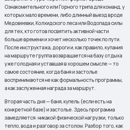
Ознакомительного или Горного трипа для команд, у
которых мало времени, либо длинный выезд вроде
Медовеевки, Колхидского леса или Водопада силы
для тех, кто готов посвятить активной части
больше времени и хочет несколько точек по пути.
После инструктажа, дороги и, как правило, купания
на маршруте группа возвращается на базу отдыха
уже голодная и уставшая в хорошем смысле — то
самое состояние, когда баня и застолье
воспринимаются не как формальность программы,
а как заслуженная награда за маршрут.
Вторая часть дня — баня, купель (если есть на
конкретной базе) и застолье. Здесь программа
замедляется: никакой физической нагрузки, только
тепло, вода и разговор за столом. Разбор того, как