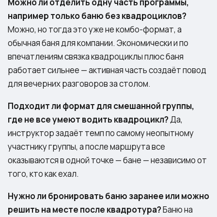
Можно ли отделить одну часть программы,
например только баню без квадроциклов?
Можно, но тогда это уже не комбо-формат, а
обычная баня для компании. Экономически и по
впечатлениям связка квадроциклы плюс баня
работает сильнее — активная часть создаёт повод
для вечерних разговоров за столом.
Подходит ли формат для смешанной группы,
где не все умеют водить квадроцикл?
Да,
инструктор задаёт темп по самому неопытному
участнику группы, а после маршрута все
оказываются в одной точке — бане — независимо от
того, кто как ехал.
Нужно ли бронировать баню заранее или можно
решить на месте после квадротура?
Баню на