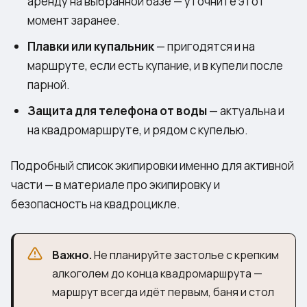
аренду на выбранной базе — уточните этот
момент заранее.
Плавки или купальник
— пригодятся и на
маршруте, если есть купание, и в купели после
парной.
Защита для телефона от воды
— актуальна и
на квадромаршруте, и рядом с купелью.
Подробный список экипировки именно для активной
части — в материале про
экипировку и
безопасность на квадроцикле
.
Важно.
Не планируйте застолье с крепким
алкоголем до конца квадромаршрута —
маршрут всегда идёт первым, баня и стол