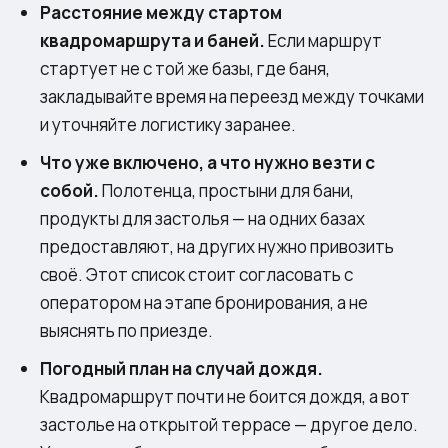
Расстояние между стартом
квадромаршрута и баней.
Если маршрут
стартует не с той же базы, где баня,
закладывайте время на переезд между точками
и уточняйте логистику заранее.
Что уже включено, а что нужно везти с
собой.
Полотенца, простыни для бани,
продукты для застолья — на одних базах
предоставляют, на других нужно привозить
своё. Этот список стоит согласовать с
оператором на этапе бронирования, а не
выяснять по приезде.
Погодный план на случай дождя.
Квадромаршрут почти не боится дождя, а вот
застолье на открытой террасе — другое дело.