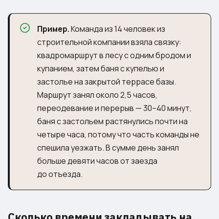
Пример.
Команда из 14 человек из
строительной компании взяла связку:
квадромаршрут в лесу с одним бродом и
купанием, затем баня с купелью и
застолье на закрытой террасе базы.
Маршрут занял около 2,5 часов,
переодевание и перерыв — 30–40 минут,
баня с застольем растянулись почти на
четыре часа, потому что часть команды не
спешила уезжать. В сумме день занял
больше девяти часов от заезда
до отъезда.
Сколько времени закладывать на