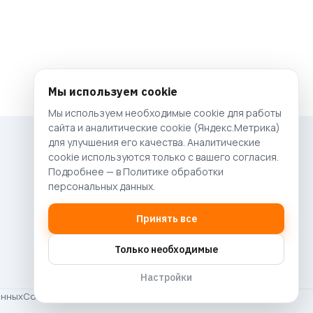
Мы используем cookie
Мы используем необходимые cookie для работы
Свяжитесь с нами
сайта и аналитические cookie (Яндекс.Метрика)
для улучшения его качества. Аналитические
cookie используются только с вашего согласия.
8 928 667-04-04
Подробнее — в
Политике обработки
персональных данных
.
Принять все
Только необходимые
Настройки
анных
Согласие на рассылку
Публичная оферта