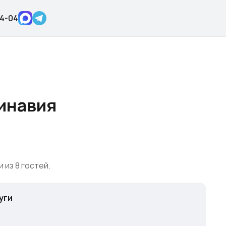
04-04
инавия
 из 8 гостей.
уги