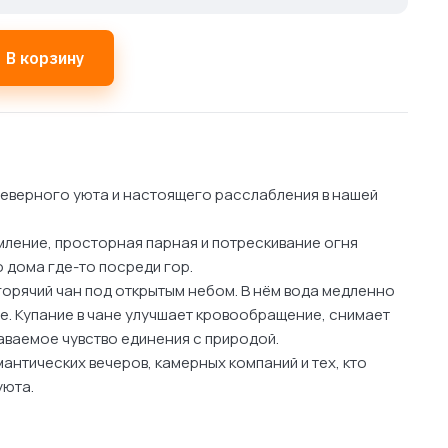
В корзину
северного уюта и настоящего расслабления в нашей
ление, просторная парная и потрескивание огня
 дома где-то посреди гор.
горячий чан под открытым небом. В нём вода медленно
е. Купание в чане улучшает кровообращение, снимает
аваемое чувство единения с природой.
антических вечеров, камерных компаний и тех, кто
уюта.