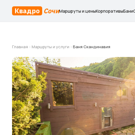
Квадро
Сочи
Маршруты и цены
Корпоративы
Бани
Главная
›
Маршруты и услуги
›
Баня Скандинавия