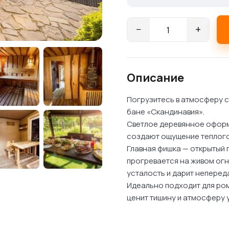
Количество
−
+
товара
Баня
Скандинавия
Описание
Погрузитесь в атмосферу 
бане «Скандинавия».
Светлое деревянное оформ
создают ощущение теплого
Главная фишка — открытый 
прогревается на живом огн
усталость и дарит неперед
Идеально подходит для ром
ценит тишину и атмосферу 