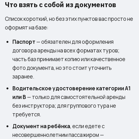
Что взять с собой из документов
Список короткий, но без этих пунктов вас просто не
оформят на базе:
Паспорт
— обязателен для оформления
договора аренды на всех форматах туров;
часть баз принимает копию или качественное
фото документа, но это стоит уточнить
заранее.
Водительское удостоверение категории A1
или B
— только для самостоятельной аренды
без инструктора; для группового тура не
требуется.
Документ на ребёнка
, если едете с
несовершеннолетним пассажиром —