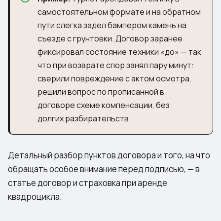
самостоятельном формате и на обратном
пути слегка задел бампером камень на
съезде с грунтовки. Договор заранее
фиксировал состояние техники «до» — так
что при возврате спор занял пару минут:
сверили повреждение с актом осмотра,
решили вопрос по прописанной в
договоре схеме компенсации, без
долгих разбирательств.
Детальный разбор пунктов договора и того, на что
обращать особое внимание перед подписью, — в
статье
договор и страховка при аренде
квадроцикла
.