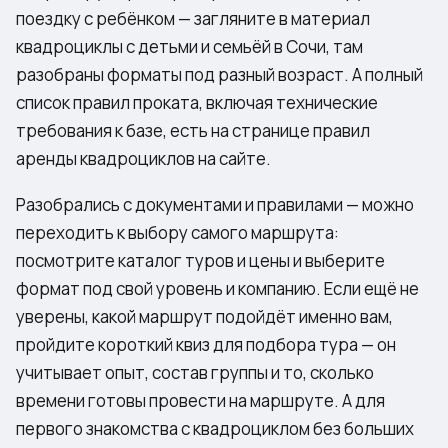
поездку с ребёнком — загляните в материал
квадроциклы с детьми и семьёй в Сочи
, там
разобраны форматы под разный возраст. А полный
список правил проката, включая технические
требования к базе, есть на странице
правил
аренды квадроциклов
на сайте.
Разобрались с документами и правилами — можно
переходить к выбору самого маршрута:
посмотрите
каталог туров и цены
и выберите
формат под свой уровень и компанию. Если ещё не
уверены, какой маршрут подойдёт именно вам,
пройдите короткий
квиз для подбора тура
— он
учитывает опыт, состав группы и то, сколько
времени готовы провести на маршруте. А для
первого знакомства с квадроциклом без больших