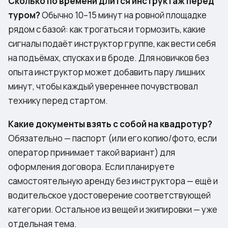
Сколько по времени длится инструктаж перед
туром?
Обычно 10–15 минут на ровной площадке
рядом с базой: как трогаться и тормозить, какие
сигналы подаёт инструктор группе, как вести себя
на подъёмах, спусках и в броде. Для новичков без
опыта инструктор может добавить пару лишних
минут, чтобы каждый увереннее почувствовал
технику перед стартом.
Какие документы взять с собой на квадротур?
Обязательно — паспорт (или его копию/фото, если
оператор принимает такой вариант) для
оформления договора. Если планируете
самостоятельную аренду без инструктора — ещё и
водительское удостоверение соответствующей
категории. Остальное из вещей и экипировки — уже
отдельная тема.