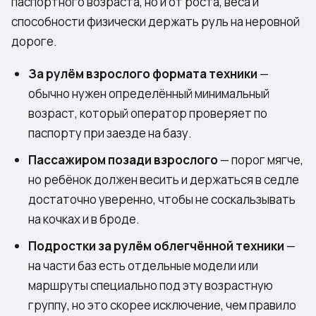
паспортного возраста, но и от роста, веса и
способности физически держать руль на неровной
дороге.
За рулём взрослого формата техники
—
обычно нужен определённый минимальный
возраст, который оператор проверяет по
паспорту при заезде на базу.
Пассажиром позади взрослого
— порог мягче,
но ребёнок должен весить и держаться в седле
достаточно уверенно, чтобы не соскальзывать
на кочках и в броде.
Подростки за рулём облегчённой техники
—
на части баз есть отдельные модели или
маршруты специально под эту возрастную
группу, но это скорее исключение, чем правило