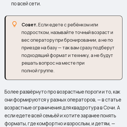
по всей сети.
Совет.
Если едете с ребёнком или
подростком, называйте точный возраст и
вес оператору при бронировании, а не по
приезде на базу — так вам сразу подберут
подходящий формат и технику, а не будут
решать вопрос на месте при
полной группе.
Более развёрнуто про возрастные пороги и то, как
они формируются у разных операторов, — в статье
возрастные ограничения для квадротура в Сочи
. А
если едете всей семьёй и хотите заранее понять
форматы, где комфортно и взрослым, и детям, —