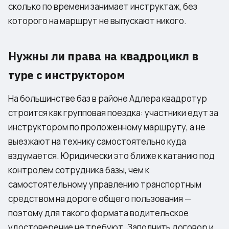
сколько по времени занимает инструктаж, без
которого на маршрут не выпускают никого.
Нужны ли права на квадроцикл в
туре с инструктором
На большинстве баз в районе Адлера квадротур
строится как групповая поездка: участники едут за
инструктором по проложенному маршруту, а не
выезжают на технику самостоятельно куда
вздумается. Юридически это ближе к катанию под
контролем сотрудника базы, чем к
самостоятельному управлению транспортным
средством на дороге общего пользования —
поэтому для такого формата водительское
удостоверение не требуют. Заполнить договор и