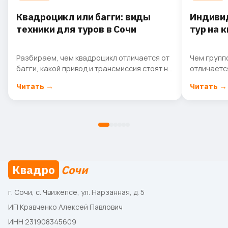
Квадроцикл или багги: виды
Индивид
техники для туров в Сочи
тур на 
Разбираем, чем квадроцикл отличается от
Чем групп
багги, какой привод и трансмиссия стоят на
отличаетс
туристической технике в Сочи и на что
на Аибгу: 
Читать
→
Читать
→
смотреть при выборе.
оформлени
Квадро
Сочи
г. Сочи, с. Чвижепсе, ул. Нарзанная, д. 5
ИП Кравченко Алексей Павлович
ИНН 231908345609