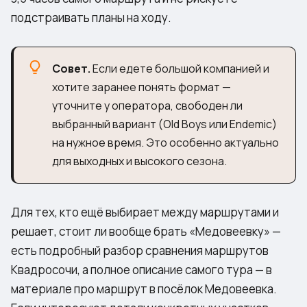
подстраивать планы на ходу.
Совет.
Если едете большой компанией и
хотите заранее понять формат —
уточните у оператора, свободен ли
выбранный вариант (Old Boys или Endemic)
на нужное время. Это особенно актуально
для выходных и высокого сезона.
Для тех, кто ещё выбирает между маршрутами и
решает, стоит ли вообще брать «Медовеевку» —
есть подробный разбор
сравнения маршрутов
Квадросочи
, а полное описание самого тура — в
материале про
маршрут в посёлок Медовеевка
.