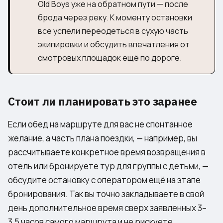
Old Boys уже на обратном пути — после
брода через реку. К моменту остановки
все успели переодеться в сухую часть
экипировки и обсудить впечатления от
смотровых площадок ещё по дороге.
Стоит ли планировать это заранее
Если обед на маршруте для вас не спонтанное
желание, а часть плана поездки, — например, вы
рассчитываете конкретное время возвращения в
отель или бронируете тур для группы с детьми, —
обсудите остановку с оператором ещё на этапе
бронирования. Так вы точно закладываете в свой
день дополнительное время сверх заявленных 3–
3,5 часов самого маршрута и не рискуете