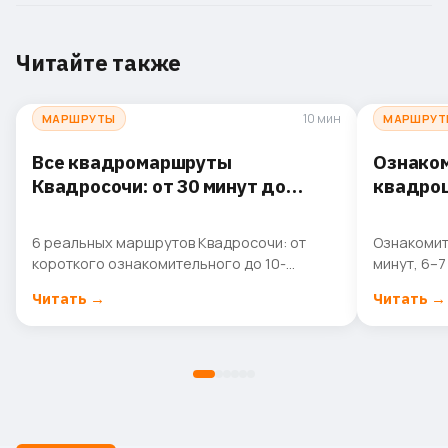
Читайте также
10 мин
МАРШРУТЫ
МАРШРУТ
Все квадромаршруты
Ознаком
Квадросочи: от 30 минут до
квадроц
10 часов
6 реальных маршрутов Квадросочи: от
Ознакомит
короткого ознакомительного до 10-
минут, 6–7
часовой Аибги. Как устроена прогрессия
Лучший фо
Читать
→
Читать
→
туров и что ждёт на каждом.
квадроцик