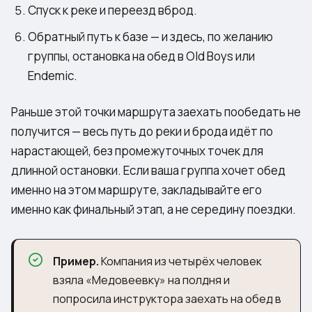
Спуск к реке и переезд вброд.
Обратный путь к базе — и здесь, по желанию
группы, остановка на обед в Old Boys или
Endemic.
Раньше этой точки маршрута заехать пообедать не
получится — весь путь до реки и брода идёт по
нарастающей, без промежуточных точек для
длинной остановки. Если ваша группа хочет обед
именно на этом маршруте, закладывайте его
именно как финальный этап, а не середину поездки.
Пример.
Компания из четырёх человек
взяла «Медовеевку» на полдня и
попросила инструктора заехать на обед в