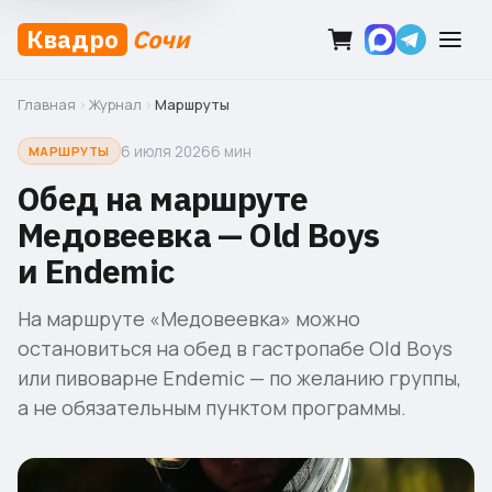
Квадро
Сочи
Главная
›
Журнал
›
Маршруты
6 июля 2026
6 мин
МАРШРУТЫ
Обед на маршруте
Медовеевка — Old Boys
и Endemic
На маршруте «Медовеевка» можно
остановиться на обед в гастропабе Old Boys
или пивоварне Endemic — по желанию группы,
а не обязательным пунктом программы.