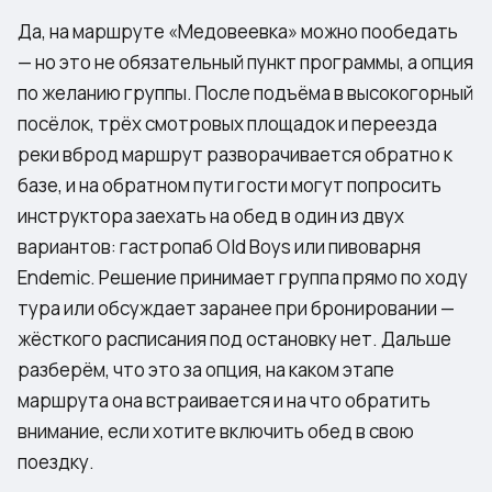
Да, на маршруте «Медовеевка» можно пообедать
— но это не обязательный пункт программы, а опция
по желанию группы. После подъёма в высокогорный
посёлок, трёх смотровых площадок и переезда
реки вброд маршрут разворачивается обратно к
базе, и на обратном пути гости могут попросить
инструктора заехать на обед в один из двух
вариантов: гастропаб Old Boys или пивоварня
Endemic. Решение принимает группа прямо по ходу
тура или обсуждает заранее при бронировании —
жёсткого расписания под остановку нет. Дальше
разберём, что это за опция, на каком этапе
маршрута она встраивается и на что обратить
внимание, если хотите включить обед в свою
поездку.