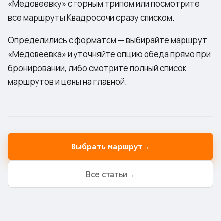
«Медовеевку» с
горным трипом
или посмотрите
все маршруты Квадросочи
сразу списком.
Определились с форматом —
выбирайте маршрут
«Медовеевка»
и уточняйте опцию обеда прямо при
бронировании, либо смотрите
полный список
маршрутов и цены
на главной.
Выбрать маршрут
→
Все статьи
→